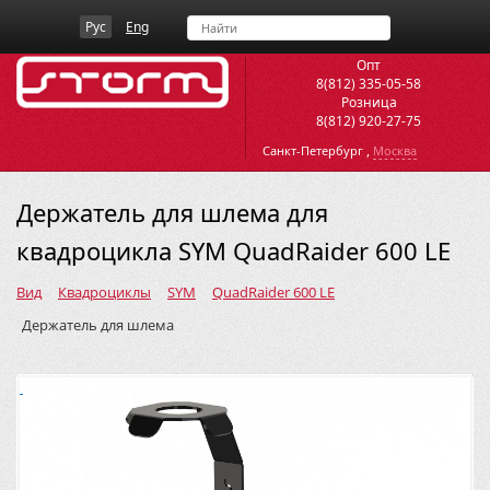
Рус
Eng
Опт
8(812) 335-05-58
Розница
8(812) 920-27-75
,
Санкт-Петербург
Москва
Держатель для шлема для
квадроцикла SYM QuadRaider 600 LE
Вид
Квадроциклы
SYM
QuadRaider 600 LE
Держатель для шлема