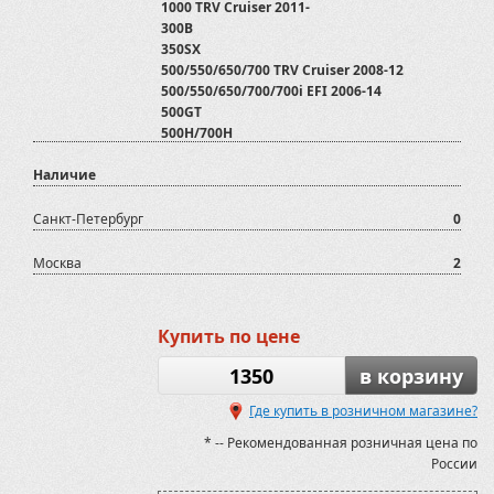
1000 TRV Cruiser 2011-
300B
350SX
500/550/650/700 TRV Cruiser 2008-12
500/550/650/700/700i EFI 2006-14
500GT
500H/700H
500K
Наличие
550i
600 GT EFI EPS
600GT/700GT/800GTmax/800GTmax EFI
Санкт-Петербург
0
700 XR Limited 2015-
700D
Москва
2
800 D
800D
ATV/SSV
Купить по цене
ATV500
ATV500/700 2012-2020
1350
в корзину
ATV600U
ATV800
Где купить в розничном магазине?
AX600
* -- Рекомендованная розничная цена по
Assailant 800
России
Assailant 800
BMW