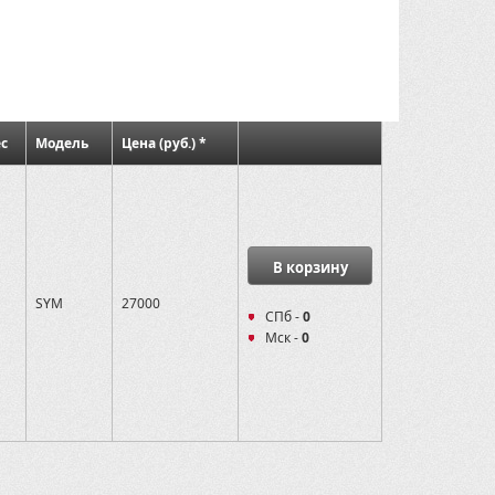
с
Модель
Цена (руб.) *
В корзину
SYM
27000
СПб -
0
Мск -
0