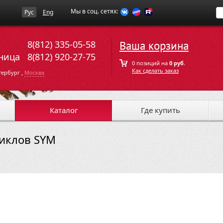
Мы в соц. сетях:
Рус
Eng
8(812) 335-05-58
Ваша корзина
ница
8(812) 920-27-75
0 позиций на
0 руб.
Как сделать заказ
,
тербург
Москва
Каталог
Где купить
циклов SYM