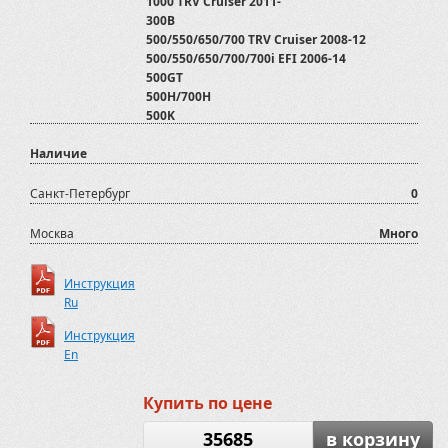
1000 TRV Cruiser 2011-
300B
500/550/650/700 TRV Cruiser 2008-12
500/550/650/700/700i EFI 2006-14
500GT
500H/700H
500K
550i
Наличие
600 GT EFI EPS
600GT/700GT/800GTmax/800GTmax EFI
700 XR Limited 2015-
Санкт-Петербург
0
700D
800 D
Москва
Много
800D
ADLY
Инструкция
ATV500
Ru
ATV500/700 2012-2020
ATV600U
Инструкция
ATV800
En
AX600
Arctic Cat
Купить по цене
Assailant 800
Assailant 800
35685
в корзину
BLADE 1000 LTX EPS