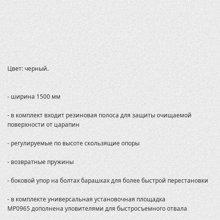
General 1000
Gladiator 500/550
Grizzly 350
Grizzly 700 2016
Grizzly 700 2016-
Grizzly 450
Grizzly 550/700
Цвет: черный.
Grizzly 660
Hisun
Honda
- ширина 1500 мм
Jumbo 700 MBX
KVF 750 2012-
- в комплект входит резиновая полоса для защиты очищаемой
Kawasaki
поверхности от царапин
Kingquad 750
Kingquad 750 2006-2018
- регулируемые по высоте скользящие опоры
Kodiak
Kymco
- возвратные пружины
LEOPARD YL 650/600
LEOPARD YS 650/600/500
- боковой упор на болтах барашках для более быстрой перестановки
M550L
MXU 700
- в комплекте универсальная установочная площадка
MXU 700 2020-
MP0965 дополнена уловителями для быстросъемного отвала
Maverick 1000, 2013-17