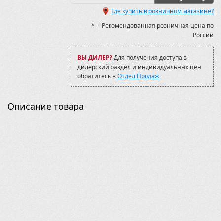
BLADE 1000 LTX EPS 2022-
Где купить в розничном магазине?
BLADE 600 LTX EPS
BLADE 600 LTX EPS 2022-
* -- Рекомендованная розничная цена по
Baltmotors
России
Baltmotors-SMC Jumbo 700
Baltmotors-SMC Jumbo 700 MAX
ВЫ ДИЛЕР?
Для получения доступа в
Blade 1000 2017-2019
дилерский раздел и индивидуальных цен
BruteForce KVF 750 2006-09
обратитесь в
Отдел Продаж
BruteForce KVF 750 2009-12
CECTEK
CF500-2А
Описание товара
CF500-А
CFMOTO
CFORCE 400L (X4)
CFORCE 450S/520S
CFORCE 600
CFORCE 600
CFORCE 800/1000 (X8 H.O. EPS/X10 EPS)
Can-Am (BRP)
Commander 1000 2015-
Commander 800/1000 2011-2014
Commander Max 1000 2015-
Foreman (Rubicon) TRX500 2005-11
GUEPARD 850/800/650