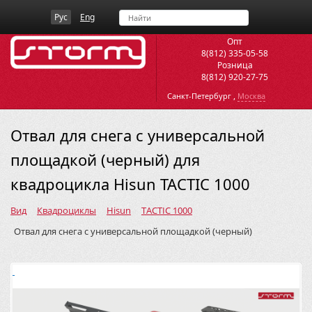
Рус
Eng
Опт
8(812) 335-05-58
Розница
8(812) 920-27-75
,
Санкт-Петербург
Москва
Отвал для снега с универсальной
площадкой (черный) для
квадроцикла Hisun TACTIC 1000
Вид
Квадроциклы
Hisun
TACTIC 1000
Отвал для снега с универсальной площадкой (черный)