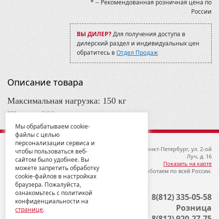
* -- Рекомендованная розничная цена по
России
ВЫ ДИЛЕР?
Для получения доступа в
дилерский раздел и индивидуальных цен
обратитесь в
Отдел Продаж
Описание товара
Максимальная нагрузка: 150 кг
Ширина 200 мм
Мы обрабатываем cookie-
Общая длина 1900 мм
файлы с целью
персонализации сервиса и
© 2012-2026 ГК Металлопродукция
192019, Санкт-Петербург, ул. 2-ой
чтобы пользоваться веб-
Луч, д. 16
сайтом было удобнее. Вы
Показать на карте
можете запретить обработку
Мы работаем по всей России.
cookie-файлов в настройках
браузера. Пожалуйста,
ознакомьтесь с политикой
Опт
8(812) 335-05-58
конфиденциальности на
Розница
странице
.
8(812) 920-27-75