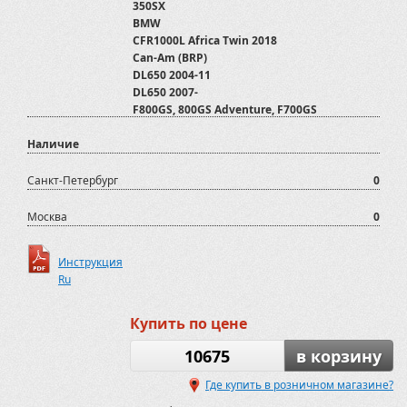
350SX
BMW
CFR1000L Africa Twin 2018
Can-Am (BRP)
DL650 2004-11
DL650 2007-
F800GS, 800GS Adventure, F700GS
G650GS Sertao, G650GS, F650GS, GS Dakar
Наличие
KTM
Kawasaki
PROGASI
Санкт-Петербург
0
R1200GS, R1200GS Adventure
Spyder
Москва
0
Spyder, 1000, 2010-13
Super Sherpa KL250
Инструкция
Suzuki
Ru
Мотоаксессуары
Мотоциклы
Урал
Купить по цене
10675
в корзину
Где купить в розничном магазине?