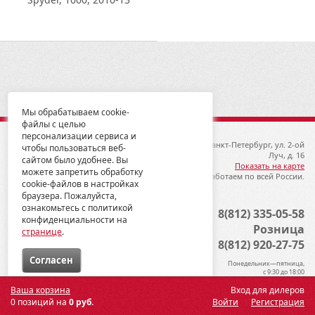
Мы обрабатываем cookie-
файлы с целью
персонализации сервиса и
© 2012-2026 ГК Металлопродукция
192019, Санкт-Петербург, ул. 2-ой
чтобы пользоваться веб-
Луч, д. 16
сайтом было удобнее. Вы
Показать на карте
можете запретить обработку
Мы работаем по всей России.
cookie-файлов в настройках
браузера. Пожалуйста,
ознакомьтесь с политикой
Опт
8(812) 335-05-58
конфиденциальности на
Розница
странице
.
8(812) 920-27-75
Cогласен
Понедельник—пятница,
с 9:30 до 18:00
Ваша корзина
Вход для дилеров
0 позиций на
0 руб.
Войти
Регистрация