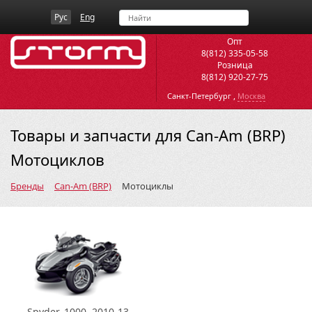
Рус
Eng
Опт
8(812) 335-05-58
Розница
8(812) 920-27-75
,
Санкт-Петербург
Москва
Товары и запчасти для Can-Am (BRP)
Мотоциклов
Бренды
Can-Am (BRP)
Мотоциклы
Spyder, 1000, 2010-13