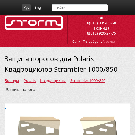
Рус
Eng
Опт
8(812) 335-05-58
Розница
8(812) 920-27-75
,
Санкт-Петербург
Москва
Защита порогов для Polaris
Квадроциклов Scrambler 1000/850
Бренды
Polaris
Квадроциклы
Scrambler 1000/850
Защита порогов