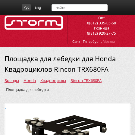
Рус
Eng
Опт
8(812) 335-05-58
Розница
8(812) 920-27-75
,
Санкт-Петербург
Москва
Площадка для лебедки для Honda
Квадроциклов Rincon TRX680FA
Бренды
Honda
Квадроциклы
Rincon TRX680FA
Площадка для лебедки