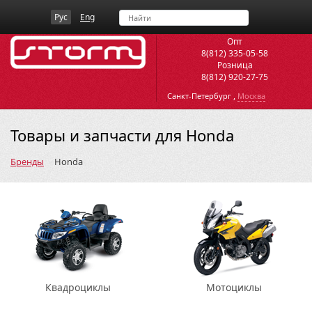
Рус
Eng
Опт
8(812) 335-05-58
Розница
8(812) 920-27-75
,
Санкт-Петербург
Москва
Товары и запчасти для Honda
Бренды
Honda
Квадроциклы
Мотоциклы