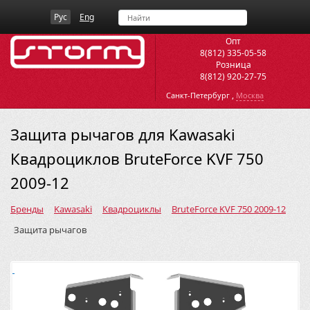
Рус
Eng
Опт
8(812) 335-05-58
Розница
8(812) 920-27-75
,
Санкт-Петербург
Москва
Защита рычагов для Kawasaki
Квадроциклов BruteForce KVF 750
2009-12
Бренды
Kawasaki
Квадроциклы
BruteForce KVF 750 2009-12
Защита рычагов