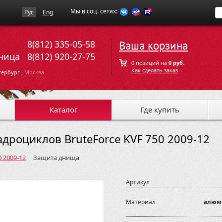
Мы в соц. сетях:
Рус
Eng
8(812) 335-05-58
Ваша корзина
ница
8(812) 920-27-75
0 позиций на
0 руб.
Как сделать заказ
,
тербург
Москва
Каталог
Где купить
дроциклов BruteForce KVF 750 2009-12
0 2009-12
Защита днища
Артикул
Материал
алюм