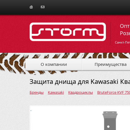
Опт
Роз
Санкт-Пе
О компании
Преимущества
Защита днища для Kawasaki Ква
Бренды
Kawasaki
Квадроциклы
BruteForce KVF 75