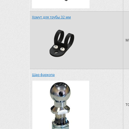
Хомут для трубы 32 мм
M
Шар фаркопа
T