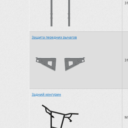
3
Защита передних рычагов
3
Задний кенгурин
M