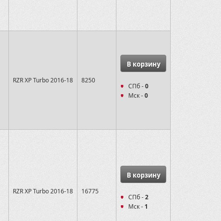
В корзину
RZR XP Turbo 2016-18
8250
СПб -
0
Мск -
0
В корзину
RZR XP Turbo 2016-18
16775
СПб -
2
Мск -
1