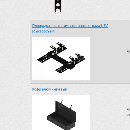
Площадка крепления снегового отвала UTV
(быстросъем)
M
Кофр алюминиевый
M
V