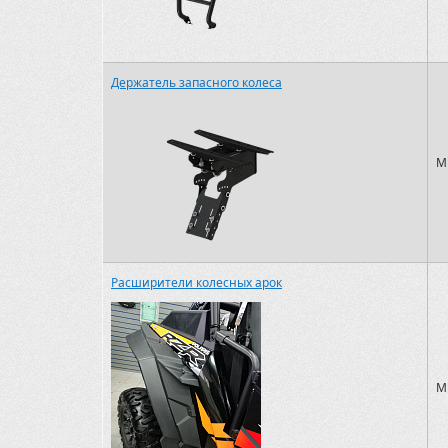
Держатель запасного колеса
M
Расширители колесных арок
M