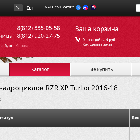
Мы в соц. сетях:
Рус
Eng
8(812) 335-05-58
Ваша корзина
ница
8(812) 920-27-75
0 позиций на
0 руб.
Как сделать заказ
,
тербург
Москва
Каталог
Где купить
Квадроциклов RZR XP Turbo 2016-18
8
ртикул
Вес