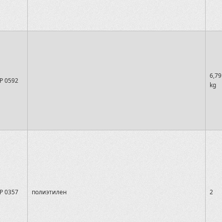
6,79
P 0592
kg
P 0357
полиэтилен
2