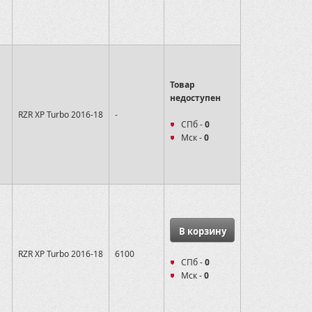
Товар
недоступен
RZR XP Turbo 2016-18
-
СПб -
0
Мск -
0
В корзину
RZR XP Turbo 2016-18
6100
СПб -
0
Мск -
0