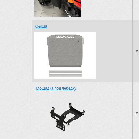
Крыша
M
Площадка под лебедку
M