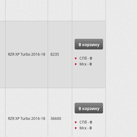
В корзину
RZR XP Turbo 2016-18
8235
СПб -
0
Мск -
0
В корзину
RZR XP Turbo 2016-18
36600
СПб -
0
Мск -
0