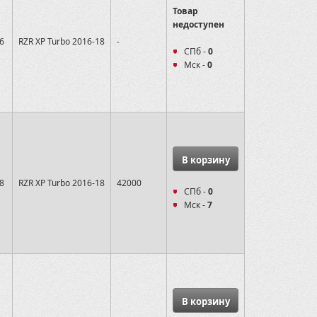
Товар
недоступен
6
RZR XP Turbo 2016-18
-
СПб -
0
Мск -
0
В корзину
8
RZR XP Turbo 2016-18
42000
СПб -
0
Мск -
7
В корзину