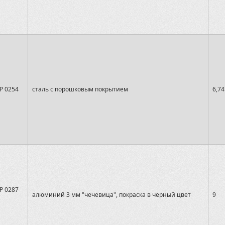
P 0254
сталь с порошковым покрытием
6,74
P 0287
алюминий 3 мм "чечевица", покраска в черный цвет
9
1