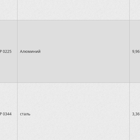
P 0225
Алюминий
9,96
P 0344
сталь
3,36