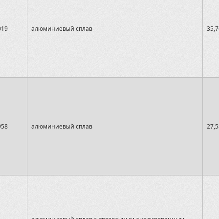
019
алюминиевый сплав
35,7
958
алюминиевый сплав
27,5