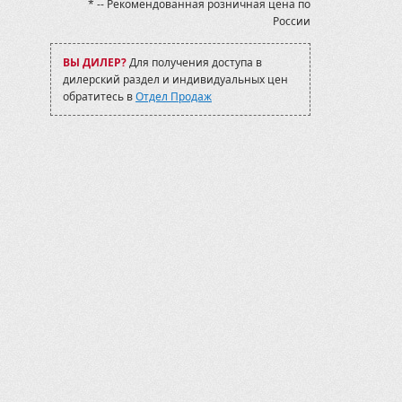
* -- Рекомендованная розничная цена по
0
России
0
LTX EPS
TX EPS 2022-
ВЫ ДИЛЕР?
Для получения доступа в
TX EPS
дилерский раздел и индивидуальных цен
X EPS 2022-
обратитесь в
Отдел Продаж
SMC Jumbo 700
SMC Jumbo 700 MAX
017-2019
VF 750 2006-09
VF 750 2009-12
 (X4)
/520S
000 (X8 H.O. EPS/X10 EPS)
)
000 2015-
00/1000 2011-2014