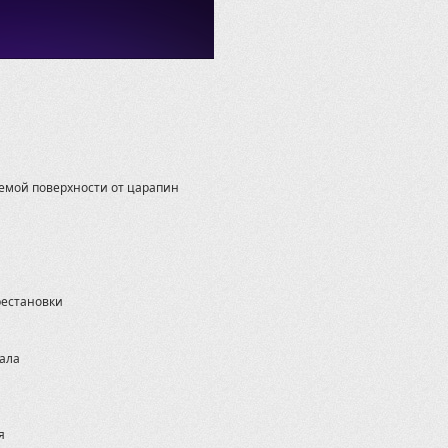
Commander M
Foreman (Ru
GUEPARD 850
General 1000
Gladiator 50
Grizzly 350
Grizzly 700 2
Grizzly 700 2
Grizzly 450
аемой поверхности от царапин
Grizzly 550/
Grizzly 660
Hisun
Honda
Jumbo 700 
KVF 750 2012
рестановки
Kawasaki
Kingquad 75
Kingquad 75
ала
Kodiak
Kymco
LEOPARD YL 
LEOPARD YS 
я
M550L