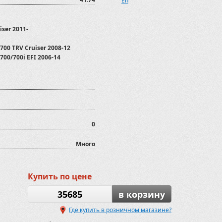
En
iser 2011-
700 TRV Cruiser 2008-12
700/700i EFI 2006-14
PS
T/800GTmax/800GTmax EFI
ed 2015-
0
Много
Купить по цене
2012-2020
35685
в корзину
Где купить в розничном магазине?