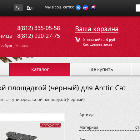
Мы в соц. сетях:
Рус
Eng
8(812) 335-05-58
Ваша корзина
ница
8(812) 920-27-75
0 позиций на
0 руб.
Как сделать заказ
,
тербург
Москва
Каталог
Где купить
й площадкой (черный) для Arctic Cat
снега с универсальной площадкой (черный)
Артикул
Материал
ст
Вес