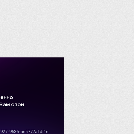
Assailant 80
Assailant 80
BLADE 1000 
BLADE 1000 L
BLADE 600 L
BLADE 600 LT
Baltmotors
Baltmotors-
Baltmotors-
Blade 1000 2
BruteForce K
BruteForce K
CECTEK
CF500-2А
CF500-А
CFMOTO
CFORCE 400L
CFORCE 450S
CFORCE 600
CFORCE 600
CFORCE 800/1
Can-Am (BRP
Commander 1
Commander 8