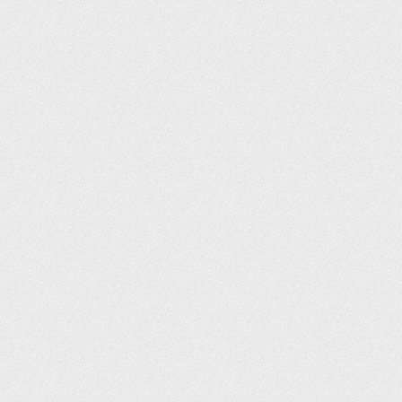
ax 1000 2015-
bicon) TRX500 2005-11
/800/650
0/550
016
016-
700
MBX
-
0
0 2006-2018
650/600
650/600/500