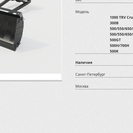
Модель
1000 TRV Cru
300B
500/550/650/
500/550/650/
500GT
500H/700H
500K
550i
Наличие
600 GT EFI E
600GT/700G
700 XR Limit
Санкт-Петербург
700D
800 D
Москва
800D
ADLY
ATV500
ATV500/700 
ATV600U
ATV800
AX600
Arctic Cat