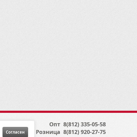
0-
0, 2013-17
0, 2013-17
l/Sport
 2011-
9-11
1 400
1 500/650/800
1 Max 500/650/800
2 500/650/800/1000/1000X-MR,
 6x6 2015-17
 6x6 2017-19
 6x6, 2015-17
2 Max 500/650/800/1000/1000X-
2 Max 500/650/800/1000/1000X-
Опт
8(812) 335-05-58
2 Max 650/650X-MR/850/850X-
9-
Розница
8(812) 920-27-75
Cогласен
2/G2 Max