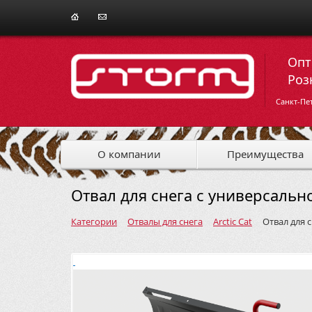
Опт
Роз
Санкт-Пе
О компании
Преимущества
Отвал для снега с универсально
Категории
Отвалы для снега
Arctic Cat
Отвал для 