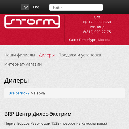
Рус
Eng
Опт
8(812) 335-05-58
Розница
8(812) 920-27-75
,
Санкт-Петербург
Москва
Наши филиалы
Дилеры
Продажа и установка
Интернет-магазин
Дилеры
Все регионы
>
Пермь
BRP Центр Дилос-Экстрим
Пермь, Борцов Революции 152В (поворот на Камский пляж)