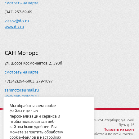
смотреть на карте
(342) 257-69-69
vlasov@d-x.ru
www.d-x.ru
САН Моторс
ул. Шоссе Космонавтов, д. 393б
смотреть на карте
+7(342)294-6003, 279-1097
sanmotors@mail.ru
www.san-motors.ru
Мы обрабатываем cookie-
файлы с целью
персонализации сервиса и
© 2012-2026 ГК Металлопродукция
192019, Санкт-Петербург, ул. 2-ой
чтобы пользоваться веб-
Луч, д. 16
сайтом было удобнее. Вы
Показать на карте
можете запретить обработку
Мы работаем по всей России.
cookie-файлов в настройках