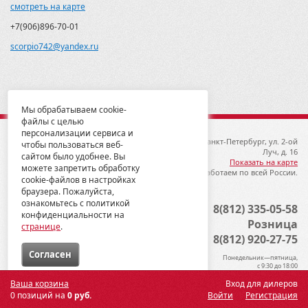
смотреть на карте
+7(906)896-70-01
scorpio742@yandex.ru
Мы обрабатываем cookie-
файлы с целью
персонализации сервиса и
© 2012-2026 ГК Металлопродукция
192019, Санкт-Петербург, ул. 2-ой
чтобы пользоваться веб-
Луч, д. 16
сайтом было удобнее. Вы
Показать на карте
можете запретить обработку
Мы работаем по всей России.
cookie-файлов в настройках
браузера. Пожалуйста,
ознакомьтесь с политикой
Опт
8(812) 335-05-58
конфиденциальности на
Розница
странице
.
8(812) 920-27-75
Cогласен
Понедельник—пятница,
с 9:30 до 18:00
Ваша корзина
Вход для дилеров
0 позиций на
0 руб.
Войти
Регистрация