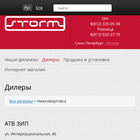
Рус
Eng
Опт
8(812) 335-05-58
Розница
8(812) 920-27-75
,
Санкт-Петербург
Москва
Наши филиалы
Дилеры
Продажа и установка
Интернет-магазин
Дилеры
Все регионы
>
Нижневартовск
АТВ ЗИП
ул. Интернациональная, 46