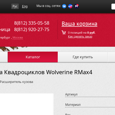
Мы в соц. сетях:
Рус
Eng
8(812) 335-05-58
Ваша корзина
ница
8(812) 920-27-75
0 позиций на
0 руб.
Как сделать заказ
,
тербург
Москва
Каталог
Где купить
a Квадроциклов Wolverine RMax4
Расширитель кузова
Артикул
Материал
Вес