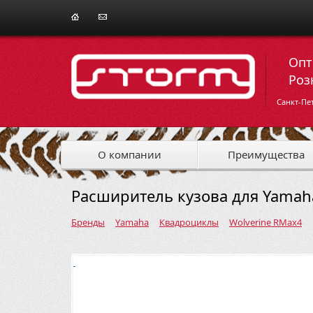
Опт
Роз
Санкт-Пе
О компании
Преимущества
Расширитель кузова для Yamah
Бренды
Yamaha
Квадроциклы
Wolverine RMax4