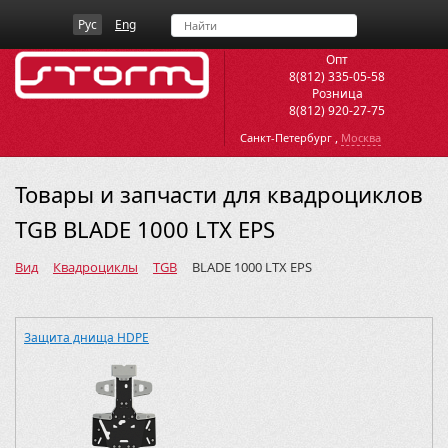
Рус
Eng
Опт
8(812) 335-05-58
Розница
8(812) 920-27-75
,
Санкт-Петербург
Москва
Товары и запчасти для квадроциклов
TGB BLADE 1000 LTX EPS
Вид
Квадроциклы
TGB
BLADE 1000 LTX EPS
Защита днища HDPE