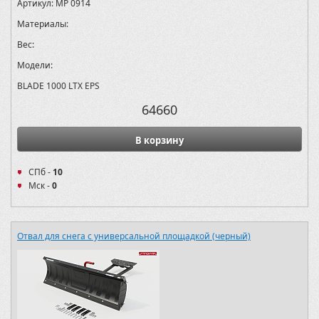
Артикул:
MP 0914
Материалы:
Вес:
Модели:
BLADE 1000 LTX EPS
64660
В корзину
СПб -
10
Мск -
0
Отвал для снега с универсальной площадкой (черный)