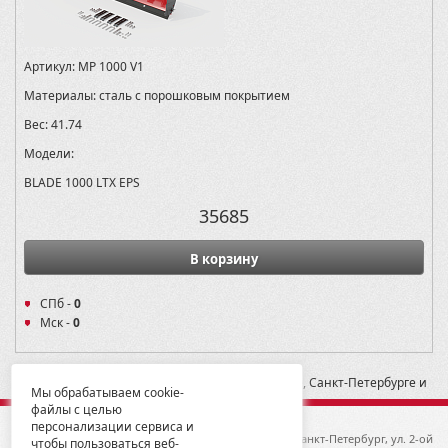
Артикул:
MP 1000 V1
Материалы:
сталь с порошковым покрытием
Вес:
41.74
Модели:
BLADE 1000 LTX EPS
35685
В корзину
СПб -
0
Мск -
0
* -- Рекомендованная розничная цена в Москве, Санкт-Петербурге и
Мы обрабатываем cookie-
Екатеринбурге
файлы с целью
персонализации сервиса и
© 2012-2026 ГК Металлопродукция
192019, Санкт-Петербург, ул. 2-ой
чтобы пользоваться веб-