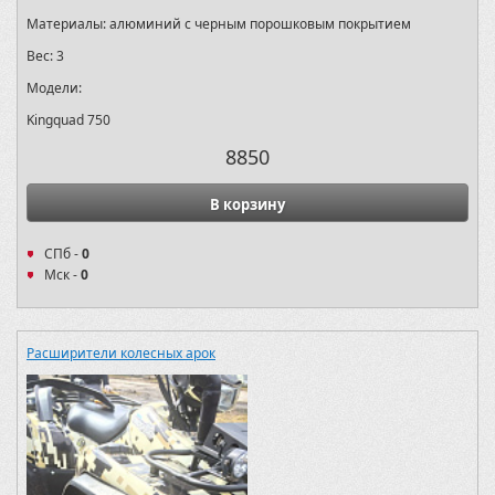
Материалы:
алюминий с черным порошковым покрытием
Вес:
3
Модели:
Kingquad 750
8850
В корзину
СПб -
0
Мск -
0
Расширители колесных арок