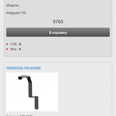
Модели:
Kingquad 750
9760
В корзину
СПб -
0
Мск -
4
Держатель для шлема