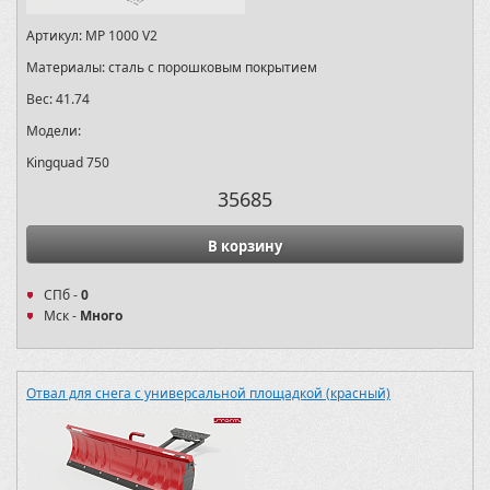
Артикул:
MP 1000 V2
Материалы:
сталь с порошковым покрытием
Вес:
41.74
Модели:
Kingquad 750
35685
В корзину
СПб -
0
Мск -
Много
Отвал для снега с универсальной площадкой (красный)