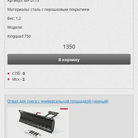
Артикул:
MP 0175
Материалы:
сталь с порошковым покрытием
Вес:
1,2
Модели:
Kingquad 750
1350
В корзину
СПб -
0
Мск -
2
Отвал для снега с универсальной площадкой (черный)