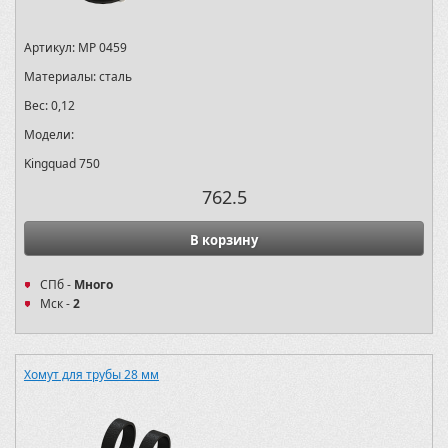
Артикул:
MP 0459
Материалы:
сталь
Вес:
0,12
Модели:
Kingquad 750
762.5
В корзину
СПб -
Много
Мск -
2
Хомут для трубы 28 мм