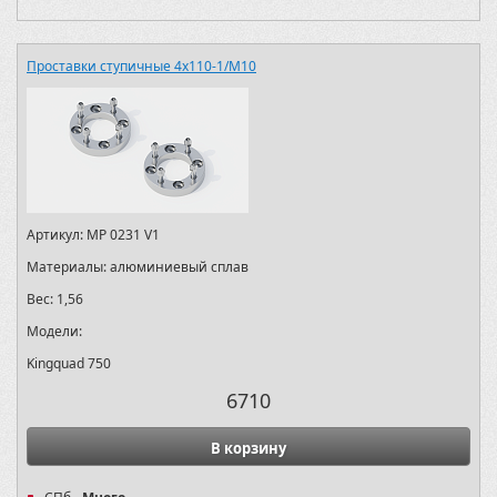
Проставки ступичные 4х110-1/M10
Артикул:
MP 0231 V1
Материалы:
алюминиевый сплав
Вес:
1,56
Модели:
Kingquad 750
6710
В корзину