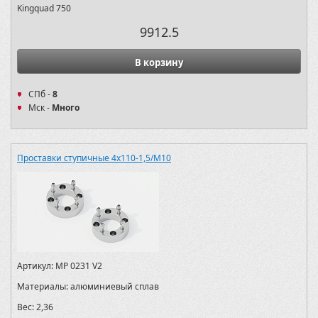
Kingquad 750
9912.5
В корзину
СПб -
8
Мск -
Много
Проставки ступичные 4х110-1,5/M10
Артикул:
MP 0231 V2
Материалы:
алюминиевый сплав
Вес:
2,36