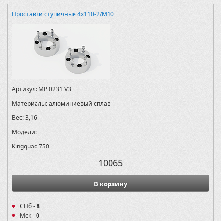
Проставки ступичные 4х110-2/M10
Артикул:
MP 0231 V3
Материалы:
алюминиевый сплав
Вес:
3,16
Модели:
Kingquad 750
10065
В корзину
СПб -
8
Мск -
0