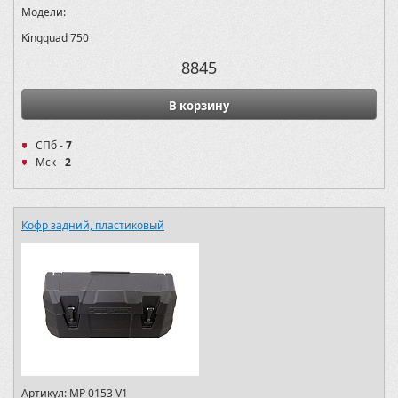
Модели:
Kingquad 750
8845
В корзину
СПб -
7
Мск -
2
Кофр задний, пластиковый
Артикул:
MP 0153 V1