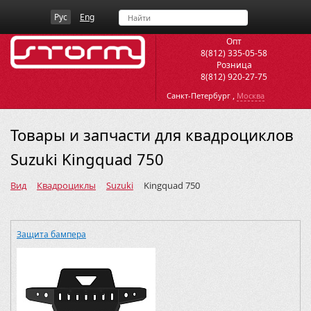
Рус
Eng
Опт
8(812) 335-05-58
Розница
8(812) 920-27-75
,
Санкт-Петербург
Москва
Товары и запчасти для квадроциклов
Suzuki Kingquad 750
Вид
Квадроциклы
Suzuki
Kingquad 750
Защита бампера