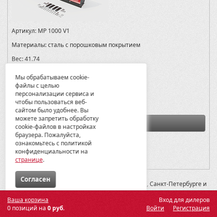
Артикул:
MP 1000 V1
Материалы:
сталь с порошковым покрытием
Вес:
41.74
Модели:
Мы обрабатываем cookie-
файлы с целью
Kingquad 750
персонализации сервиса и
35685
чтобы пользоваться веб-
сайтом было удобнее. Вы
можете запретить обработку
В корзину
cookie-файлов в настройках
браузера. Пожалуйста,
ознакомьтесь с политикой
СПб -
0
конфиденциальности на
Мск -
0
странице
.
Cогласен
* -- Рекомендованная розничная цена в Москве, Санкт-Петербурге и
Екатеринбурге
Ваша корзина
Вход для дилеров
0 позиций на
0 руб.
Войти
Регистрация
© 2012-2026 ГК Металлопродукция
192019, Санкт-Петербург, ул. 2-ой