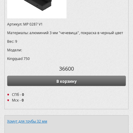
Артикул:
MP 0287 V1
Материалы:
алюминий 3 мм "чечевица", покраска в черный цвет
Вес:
9
Модели:
Kingquad 750
36600
В корзину
СПб -
0
Мск -
0
Хомут для трубы 32 мм