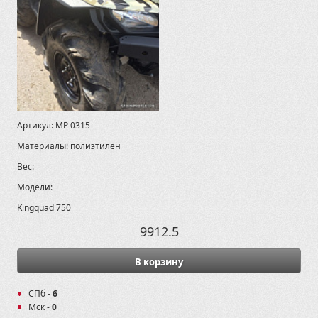
Артикул:
MP 0315
Материалы:
полиэтилен
Вес:
Модели:
Kingquad 750
9912.5
В корзину
СПб -
6
Мск -
0