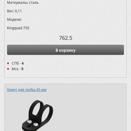
Материалы:
сталь
Вес:
0,11
Модели:
Kingquad 750
762.5
В корзину
СПб -
4
Мск -
9
Хомут для трубы 45 мм