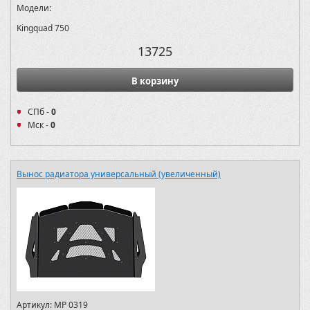
Модели:
Kingquad 750
13725
В корзину
СПб -
0
Мск -
0
Вынос радиатора универсальный (увеличенный)
Артикул:
MP 0319