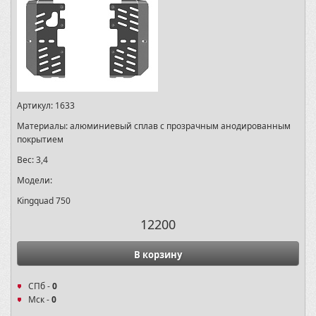
Артикул:
1633
Материалы:
алюминиевый сплав с прозрачным анодированным
покрытием
Вес:
3,4
Модели:
Kingquad 750
12200
В корзину
СПб -
0
Мск -
0