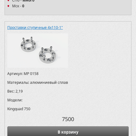
СПб -
Много
Мск -
0
Проставки ступичные 4х110-1"
Артикул:
MP 0158
Материалы:
алюминиевый сплав
Вес:
2,19
Модели:
Kingquad 750
7500
В корзину