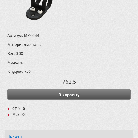
Артикул:
MP 0544
Материалы:
сталь
Вес:
0,08
Модели:
Kingquad 750
762.5
В корзину
СПб -
0
Мск -
0
Прицеп