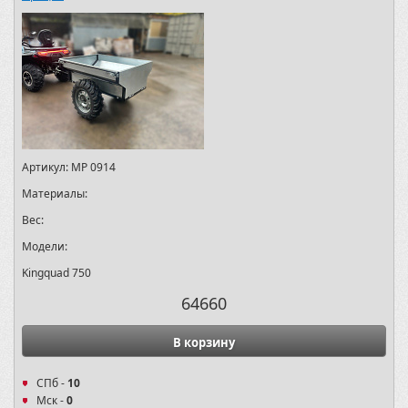
Артикул:
MP 0914
Материалы:
Вес:
Модели:
Kingquad 750
64660
В корзину
СПб -
10
Мск -
0