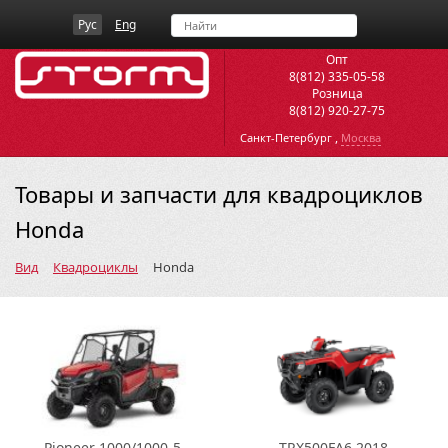
Рус
Eng
Опт
8(812) 335-05-58
Розница
8(812) 920-27-75
,
Санкт-Петербург
Москва
Товары и запчасти для квадроциклов
Honda
Вид
Квадроциклы
Honda
Pioneer 1000/1000-5
TRX500FA6 2018-