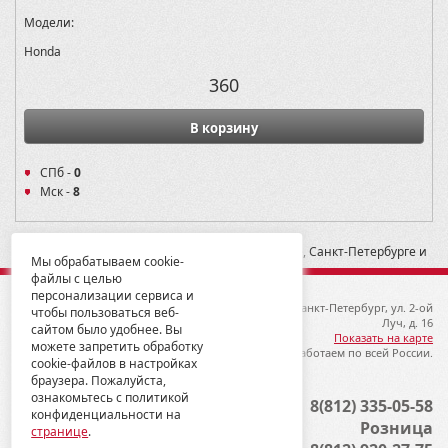
Модели:
Honda
360
В корзину
СПб -
0
Мск -
8
* -- Рекомендованная розничная цена в Москве, Санкт-Петербурге и
Мы обрабатываем cookie-
Екатеринбурге
файлы с целью
персонализации сервиса и
© 2012-2026 ГК Металлопродукция
192019, Санкт-Петербург, ул. 2-ой
чтобы пользоваться веб-
Луч, д. 16
сайтом было удобнее. Вы
Показать на карте
можете запретить обработку
Мы работаем по всей России.
cookie-файлов в настройках
браузера. Пожалуйста,
ознакомьтесь с политикой
Опт
8(812) 335-05-58
конфиденциальности на
Розница
странице
.