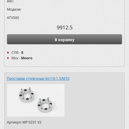
Вес:
Модели:
ATV500
9912.5
В корзину
СПб -
8
Мск -
Много
Проставки ступичные 4х110-1,5/M10
Артикул:
MP 0231 V2