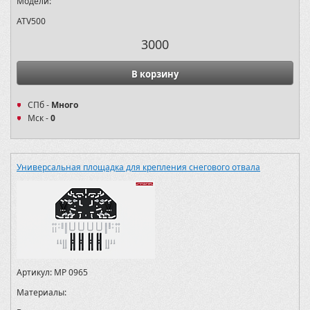
Модели:
ATV500
3000
В корзину
СПб -
Много
Мск -
0
Универсальная площадка для крепления снегового отвала
Артикул:
MP 0965
Материалы: