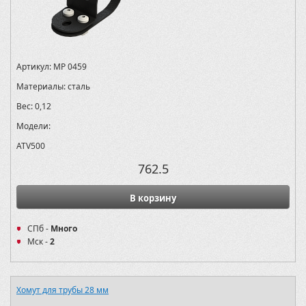
Артикул:
MP 0459
Материалы:
сталь
Вес:
0,12
Модели:
ATV500
762.5
В корзину
СПб -
Много
Мск -
2
Хомут для трубы 28 мм