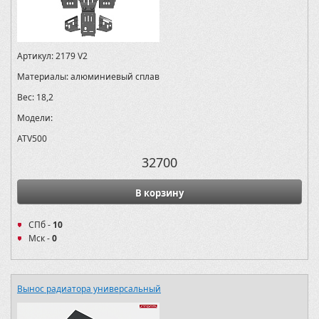
Артикул:
2179 V2
Материалы:
алюминиевый сплав
Вес:
18,2
Модели:
ATV500
32700
В корзину
СПб -
10
Мск -
0
Вынос радиатора универсальный