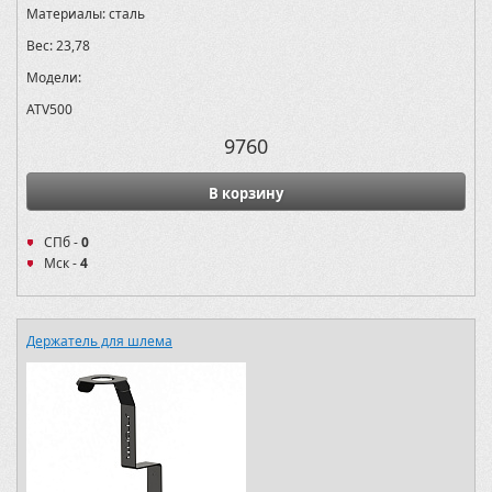
Материалы:
сталь
Вес:
23,78
Модели:
ATV500
9760
В корзину
СПб -
0
Мск -
4
Держатель для шлема