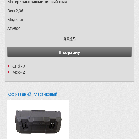
Материалы:
алюминиевый сплав
Вес:
2,36
Модели:
ATV500
8845
В корзину
СПб -
7
Мск -
2
Кофр задний, пластиковый