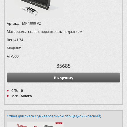
Артикул:
MP 1000 V2
Материалы:
сталь с порошковым покрытием
Вес:
41.74
Модели:
ATV500
35685
В корзину
СПб -
0
Мск -
Много
Отвал для снега с универсальной площадкой (красный)