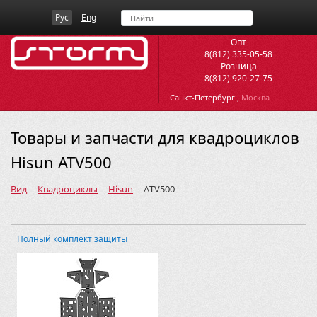
Рус
Eng
Опт
8(812) 335-05-58
Розница
8(812) 920-27-75
,
Санкт-Петербург
Москва
Товары и запчасти для квадроциклов
Hisun ATV500
Вид
Квадроциклы
Hisun
ATV500
Полный комплект защиты