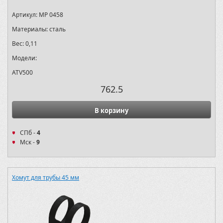
Артикул:
MP 0458
Материалы:
сталь
Вес:
0,11
Модели:
ATV500
762.5
В корзину
СПб -
4
Мск -
9
Хомут для трубы 45 мм