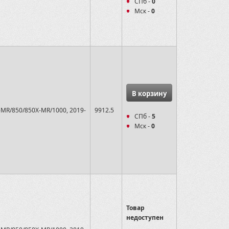
СПб -
0
Мск -
0
В корзину
-MR/850/850X-MR/1000, 2019-
9912.5
СПб -
5
Мск -
0
Товар
недоступен