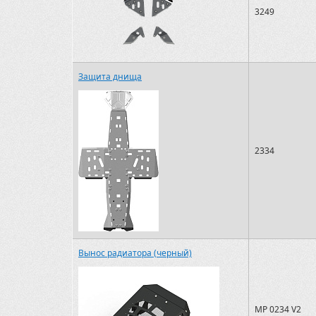
3249
Защита днища
2334
Вынос радиатора (черный)
MP 0234 V2