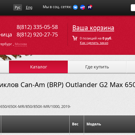
Мы в соц. сетях:
Рус
Eng
8(812) 335-05-58
Ваша корзина
ница
8(812) 920-27-75
0 позиций на
0 руб.
Как сделать заказ
,
тербург
Москва
Каталог
Где купить
иклов Can-Am (BRP) Outlander G2 Max 6
 650/650X-MR/850/850X-MR/1000, 2019-
Вес
Модель