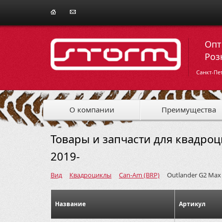
Опт
Роз
Санкт-Пе
О компании
Преимущества
Товары и запчасти для квадроц
2019-
Вид
Квадроциклы
Can-Am (BRP)
Outlander G2 Max
Название
Артикул