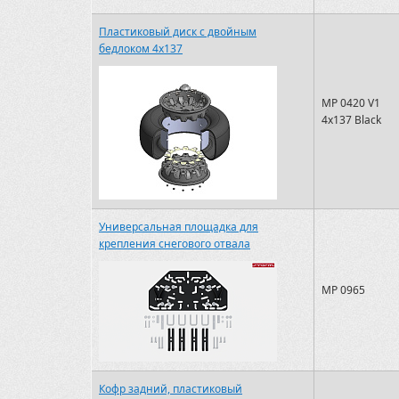
Пластиковый диск с двойным
бедлоком 4x137
MP 0420 V1
4х137 Black
Универсальная площадка для
крепления снегового отвала
MP 0965
Кофр задний, пластиковый