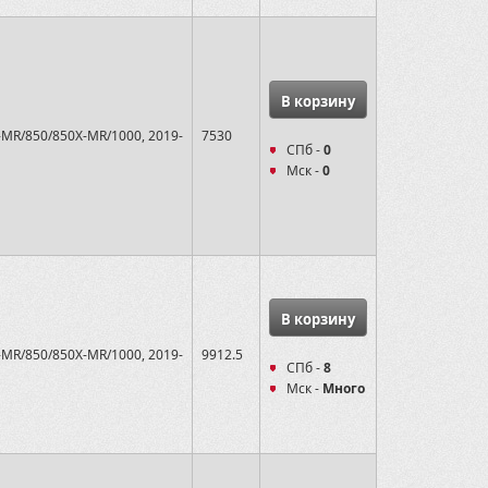
В корзину
-MR/850/850X-MR/1000, 2019-
7530
СПб -
0
Мск -
0
В корзину
-MR/850/850X-MR/1000, 2019-
9912.5
СПб -
8
Мск -
Много