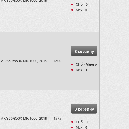
-MR/850/850X-MR/1000, 2019-
-
СПб -
0
Мск -
0
В корзину
-MR/850/850X-MR/1000, 2019-
1800
СПб -
Много
Мск -
1
В корзину
-MR/850/850X-MR/1000, 2019-
4575
СПб -
0
Мск -
0