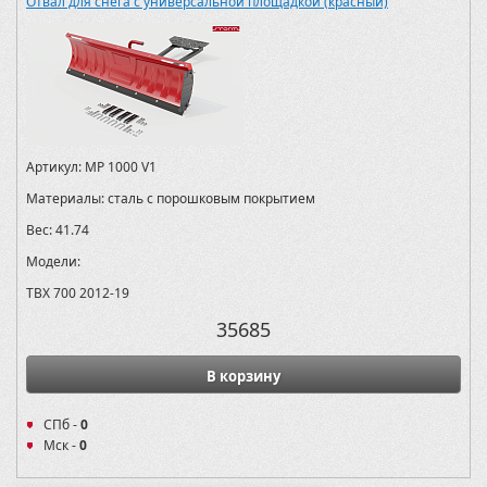
Отвал для снега с универсальной площадкой (красный)
Артикул:
MP 1000 V1
Материалы:
сталь с порошковым покрытием
Вес:
41.74
Модели:
TBX 700 2012-19
35685
В корзину
СПб -
0
Мск -
0