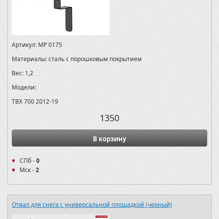
Артикул:
MP 0175
Материалы:
сталь с порошковым покрытием
Вес:
1,2
Модели:
TBX 700 2012-19
1350
В корзину
СПб -
0
Мск -
2
Отвал для снега с универсальной площадкой (черный)