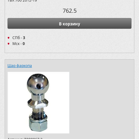
TBX 700 2012-19
762.5
В корзину
СПб -
3
Мск -
0
Шар фаркопа