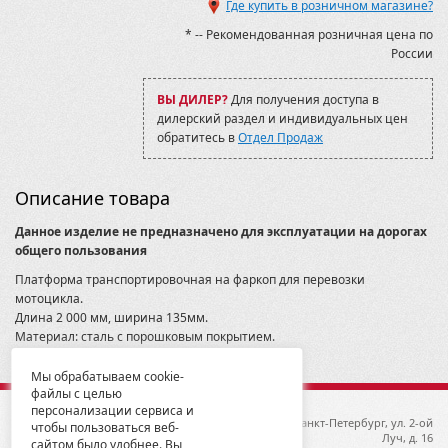
Где купить в розничном магазине?
Урал
* -- Рекомендованная розничная цена по
России
ВЫ ДИЛЕР?
Для получения доступа в
дилерский раздел и индивидуальных цен
обратитесь в
Отдел Продаж
Описание товара
Данное изделие не предназначено для эксплуатации на дорогах
общего пользования
Платформа транспортировочная на фаркоп для перевозки
мотоцикла.
Длина 2 000 мм, ширина 135мм.
Материал: сталь с порошковым покрытием.
Максимальная нагрузка: 120 кг.
Вес: 19,5 кг.
Мы обрабатываем cookie-
файлы с целью
персонализации сервиса и
© 2012-2026 ГК Металлопродукция
192019, Санкт-Петербург, ул. 2-ой
чтобы пользоваться веб-
Луч, д. 16
сайтом было удобнее. Вы