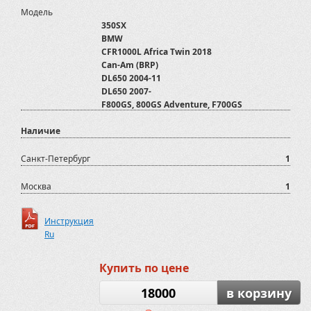
Модель
350SX
BMW
CFR1000L Africa Twin 2018
Can-Am (BRP)
DL650 2004-11
DL650 2007-
F800GS, 800GS Adventure, F700GS
G650GS Sertao, G650GS, F650GS, GS Dakar
Наличие
KTM
Kawasaki
Off-Road
Санкт-Петербург
1
PROGASI
R1200GS, R1200GS Adventure
Москва
1
Spyder
Super Sherpa KL250
Инструкция
Suzuki
Ru
Мотоаксессуары
Мотоциклы
Полезные аксессуары для джиперов и
Купить по цене
пикапов
Прицепы ATV
18000
в корзину
ТСУ