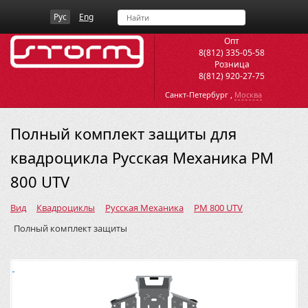
Рус
Eng
Опт
8(812) 335-05-58
Розница
8(812) 920-27-75
,
Санкт-Петербург
Москва
Полный комплект защиты для
квадроцикла Русская Механика РМ
800 UTV
Вид
Квадроциклы
Русская Механика
РМ 800 UTV
Полный комплект защиты