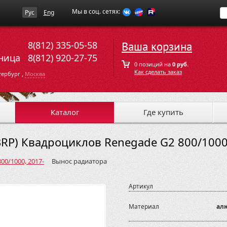
Мы в соц. сетях:
Рус
Eng
8(812) 335-05-58
Ваша корзина
ница
8(812) 920-27-75
0 позиций на
0 руб.
Как сделать заказ
,
тербург
Москва
Каталог
Где купить
RP) Квадроциклов Renegade G2 800/1000
00/1000, 2017-
Вынос радиатора
Артикул
Материал
ал