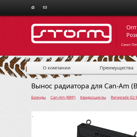
Опт
Роз
Санкт-Пе
О компании
Преимущества
Вынос радиатора для Can-Am (B
Бренды
Can-Am (BRP)
Квадроциклы
Renegade G2 8