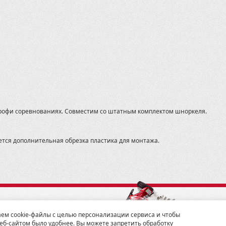
рофи соревнованиях. Совместим со штатным комплектом шноркеля.
ется дополнительная обрезка пластика для монтажа.
19, Санкт-Петербург, ул. 2-ой Луч, д. 16
Показать на карте
ем cookie-файлы с целью персонализации сервиса и чтобы
Мы работаем по всей России.
еб-сайтом было удобнее. Вы можете запретить обработку