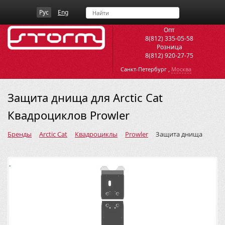
Рус
Eng
Опт
8(812) 335-05-58
Розница
8(812) 920-27-75
,
Санкт-Петербург
Москва
Защита днища для Arctic Cat
Квадроциклов Prowler
Бренды
Arctic Cat
Квадроциклы
Prowler
Защита днища