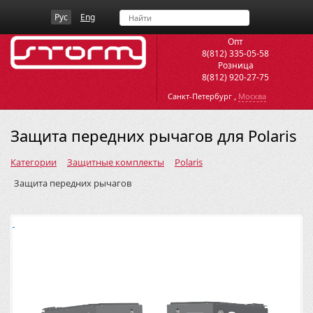
Рус
Eng
Опт
8(812) 335-05-58
Розница
8(812) 920-27-75
,
Санкт-Петербург
Москва
Защита передних рычагов для Polaris
Категории
Защитные комплекты
Polaris
Защита передних рычагов