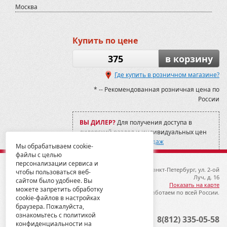
Москва
Купить по цене
375
в корзину
Где купить в розничном магазине?
* -- Рекомендованная розничная цена по
России
ВЫ ДИЛЕР?
Для получения доступа в
дилерский раздел и индивидуальных цен
обратитесь в
Отдел Продаж
Мы обрабатываем cookie-
файлы с целью
персонализации сервиса и
© 2012-2026 ГК Металлопродукция
192019, Санкт-Петербург, ул. 2-ой
чтобы пользоваться веб-
Луч, д. 16
сайтом было удобнее. Вы
Показать на карте
можете запретить обработку
Мы работаем по всей России.
cookie-файлов в настройках
браузера. Пожалуйста,
ознакомьтесь с политикой
Опт
8(812) 335-05-58
конфиденциальности на