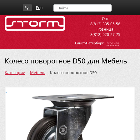
Рус
Eng
Опт
8(812) 335-05-58
Розница
8(812) 920-27-75
,
Санкт-Петербург
Москва
Колесо поворотное D50 для Мебель
Категории
Мебель
Колесо поворотное D50