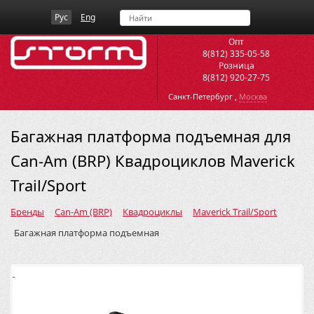
Рус
Eng
Опт
8(812) 335-05-58
Розница
8(812) 920-27-75
,
Санкт-Петербург
Москва
Багажная платформа подъемная для
Can-Am (BRP) Квадроциклов Maverick
Trail/Sport
Бренды
Can-Am (BRP)
Квадроциклы
Maverick Trail/Sport
Багажная платформа подъемная