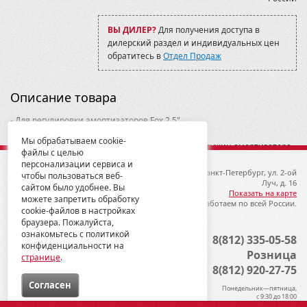
ВЫ ДИЛЕР?
Для получения доступа в
дилерский раздел и индивидуальных цен
обратитесь в
Отдел Продаж
Описание товара
- Для регулировки амортизаторов Fox 2,5"
- Подходит для мотовездеходов Can-Am и Polaris
Мы обрабатываем cookie-
- Предназначено для регулировки преднатяга пружин амортизатора
файлы с целью
персонализации сервиса и
© 2012-2026 ГК Металлопродукция
192019, Санкт-Петербург, ул. 2-ой
чтобы пользоваться веб-
Луч, д. 16
сайтом было удобнее. Вы
Показать на карте
можете запретить обработку
Мы работаем по всей России.
cookie-файлов в настройках
браузера. Пожалуйста,
ознакомьтесь с политикой
Опт
8(812) 335-05-58
конфиденциальности на
Розница
странице
.
8(812) 920-27-75
Cогласен
Понедельник—пятница,
с 9:30 до 18:00