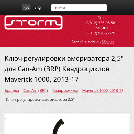
Рус
Eng
Опт
8(812) 335-05-58
Розница
8(812) 920-27-75
,
Санкт-Петербург
Москва
Ключ регулировки аморизатора 2,5"
для Can-Am (BRP) Квадроциклов
Maverick 1000, 2013-17
Бренды
Can-Am (BRP)
Квадроциклы
Maverick 1000, 2013-17
Ключ регулировки аморизатора 2,5"