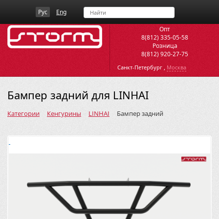
Рус
Eng
Опт
8(812) 335-05-58
Розница
8(812) 920-27-75
,
Санкт-Петербург
Москва
Бампер задний для LINHAI
Категории
Кенгурины
LINHAI
Бампер задний