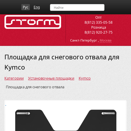
Рус
Eng
Опт
8(812) 335-05-58
Розница
8(812) 920-27-75
,
Санкт-Петербург
Москва
Площадка для снегового отвала для
Kymco
Категории
Установочные площадки
Kymco
Площадка для снегового отвала