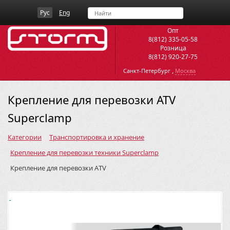
Рус
Eng
Опт
8(812) 335-05-58
Розница
8(812) 920-27-75
,
Санкт-Петербург
Москва
Крепление для перевозки ATV
Superclamp
Категории
Транспортировка и хранение
Крепление для перевозки техники Superclamp
Крепление для перевозки ATV