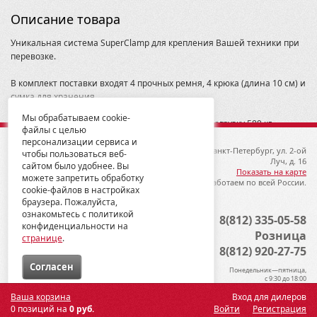
Описание товара
Уникальная система SuperClamp для крепления Вашей техники при
перевозке.
В комплект поставки входят 4 прочных ремня, 4 крюка (длина 10 см) и
сумка для хранения.
Мы обрабатываем cookie-
Каждый ремень имеет номинальную рабочую нагрузку 589 кг.
файлы с целью
персонализации сервиса и
© 2012-2026 ГК Металлопродукция
192019, Санкт-Петербург, ул. 2-ой
чтобы пользоваться веб-
Луч, д. 16
сайтом было удобнее. Вы
Показать на карте
можете запретить обработку
Мы работаем по всей России.
cookie-файлов в настройках
браузера. Пожалуйста,
ознакомьтесь с политикой
Опт
8(812) 335-05-58
конфиденциальности на
Розница
странице
.
8(812) 920-27-75
Cогласен
Понедельник—пятница,
с 9:30 до 18:00
Ваша корзина
Вход для дилеров
0 позиций на
0 руб.
Войти
Регистрация