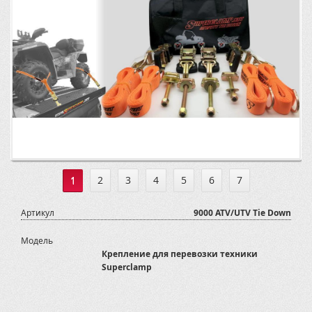
1
2
3
4
5
6
7
Артикул
9000 ATV/UTV Tie Down
Модель
Крепление для перевозки техники
Superclamp