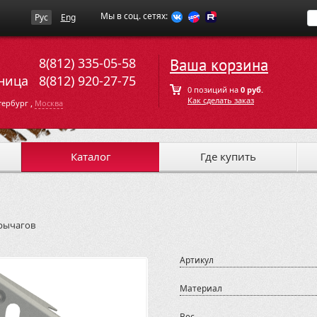
Мы в соц. сетях:
Рус
Eng
8(812) 335-05-58
Ваша корзина
ница
8(812) 920-27-75
0 позиций на
0 руб.
Как сделать заказ
,
тербург
Москва
Каталог
Где купить
рычагов
Артикул
Материал
Вес