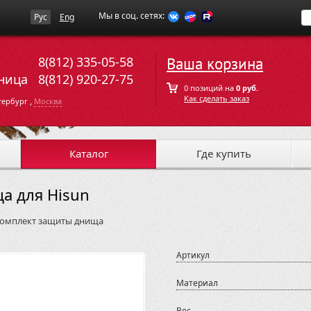
Мы в соц. сетях:
Рус
Eng
8(812) 335-05-58
Ваша корзина
ница
8(812) 920-27-75
0 позиций на
0 руб.
Как сделать заказ
,
тербург
Москва
Каталог
Где купить
а для Hisun
омплект защиты днища
Артикул
Материал
Вес