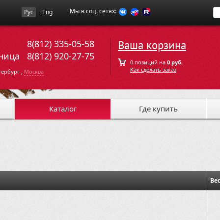
Мы в соц. сетях:
Рус
Eng
8(812) 335-05-58
Ваша корзина
ница
8(812) 920-27-75
0 позиций на
0 руб.
Как сделать заказ
,
тербург
Москва
Каталог
Где купить
Ве