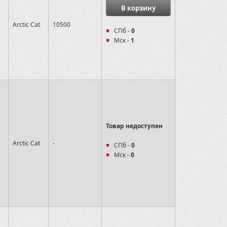
В корзину
Arctic Cat
10500
СПб -
0
Мск -
1
Товар недоступен
Arctic Cat
-
СПб -
0
Мск -
0