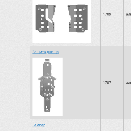
1709
ал
Защита днища
1707
ал
Бампер