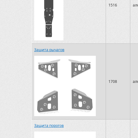
1516
ал
Защита рычагов
1708
ал
Защита порогов