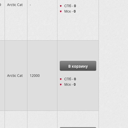
9
Arctic Cat
-
СПб -
0
Мск -
0
В корзину
Arctic Cat
12000
СПб -
0
Мск -
0