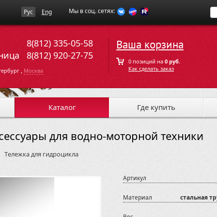
Мы в соц. сетях:
Рус
Eng
8(812) 335-05-58
Ваша корзина
ница
8(812) 920-27-75
0 позиций на
0 руб.
Как сделать заказ
,
тербург
Москва
Каталог
Где купить
ксессуары для водно-моторной техники
Тележка для гидроцикла
Артикул
Материал
стальная т
Вес