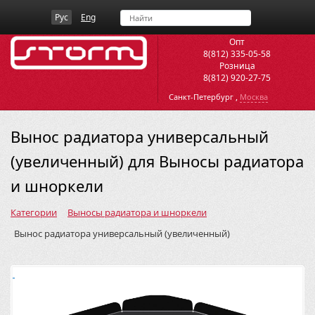
Рус
Eng
Опт
8(812) 335-05-58
Розница
8(812) 920-27-75
,
Санкт-Петербург
Москва
Вынос радиатора универсальный
(увеличенный) для Выносы радиатора
и шноркели
Категории
Выносы радиатора и шноркели
Вынос радиатора универсальный (увеличенный)