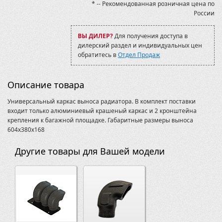
* -- Рекомендованная розничная цена по
Kingquad 750
России
Kingquad 750 2006-2018
Kodiak
MXU 700
ВЫ ДИЛЕР?
Для получения доступа в
Mud Pro 1000 2011-
дилерский раздел и индивидуальных цен
Mud Pro 2009-11
обратитесь в
Отдел Продаж
ODES
Outlander G1 500/650/800
Outlander G1 Max 500/650/800
Описание товара
Outlander L Max , 450/500/570XMR, 2015-
QuadRaider 600
Универсальный каркас выноса радиатора. В комплект поставки
QuadRaider 600 LE
входит только алюминиевый крашеный каркас и 2 кронштейна
Rincon TRX680FA
крепления к багажной площадке. Габаритные размеры выноса
Scrambler 1000/850
604х380х168
Sportsman 1000/850/550 Touring 2015-19
Sportsman 1000/850/550 XP 2015-19
Другие товары для Вашей модели
Sportsman 570 Touring 2013-15
Sportsman 570 Touring 2017-19
Sportsman 800 2005-2011
Sportsman 800 2011-14
Sportsman 800 6х6 Big Boss
Sportsman 800/500 Touring/X2 2009-11
Sportsman 850/550 Touring 2011-15