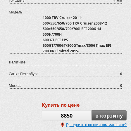
Толщина
4 мм
Модель
1000 TRV Cruiser 2011-
500/550/650/700 TRV Cruiser 2008-12
500/550/650/700/700i EFI 2006-14
500H/700H
600 GT EFI EPS
600GT/700GT/800GTmax/800GTmax EFI
700 XR Limited 2015-
700D
Наличие
800 D
ATV600U
ATV800
Санкт-Петербург
0
AX600
Baltmotors
Москва
0
BruteForce KVF 750 2009-12
CFMOTO
Can-Am (BRP)
Купить по цене
Grizzly 700 2016
Grizzly 550/700
8850
в корзину
Grizzly 660
Jumbo 700 MBX
Где купить в розничном магазине?
KVF 750 2012-