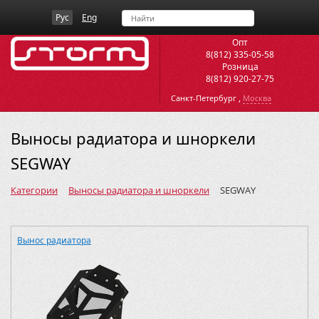
Рус
Eng
Опт
8(812) 335-05-58
Розница
8(812) 920-27-75
,
Санкт-Петербург
Москва
Выносы радиатора и шноркели
SEGWAY
Категории
Выносы радиатора и шноркели
SEGWAY
Вынос радиатора