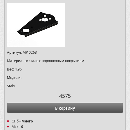
Артикул:
MP 0263
Материалы:
сталь с порошковым покрытием
Вес:
4,96
Модели:
Stels
4575
В корзину
СПб -
Много
Мск -
0