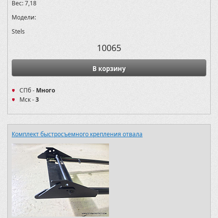
Вес:
7,18
Модели:
Stels
10065
В корзину
СПб -
Много
Мск -
3
Комплект быстросъемного крепления отвала