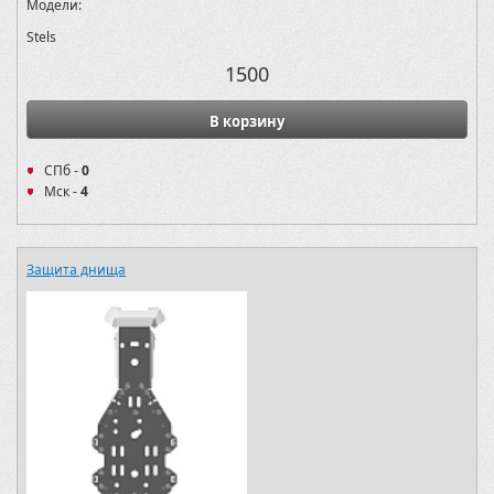
Модели:
Stels
1500
В корзину
СПб -
0
Мск -
4
Защита днища