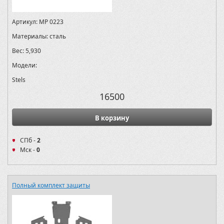
Артикул:
MP 0223
Материалы:
сталь
Вес:
5,930
Модели:
Stels
16500
В корзину
СПб -
2
Мск -
0
Полный комплект защиты