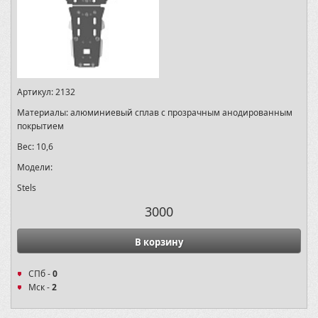
Артикул:
2132
Материалы:
алюминиевый сплав с прозрачным анодированным
покрытием
Вес:
10,6
Модели:
Stels
3000
В корзину
СПб -
0
Мск -
2