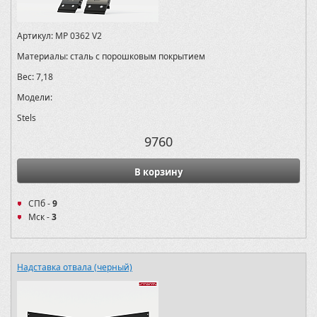
Артикул:
MP 0362 V2
Материалы:
сталь с порошковым покрытием
Вес:
7,18
Модели:
Stels
9760
В корзину
СПб -
9
Мск -
3
Надставка отвала (черный)