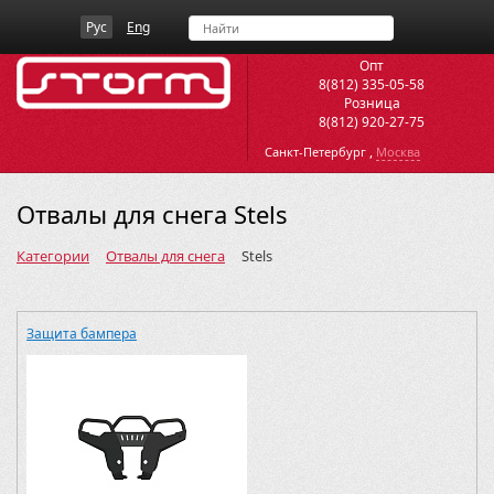
Рус
Eng
Опт
8(812) 335-05-58
Розница
8(812) 920-27-75
,
Санкт-Петербург
Москва
Отвалы для снега Stels
Категории
Отвалы для снега
Stels
Защита бампера