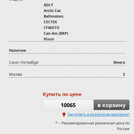
ADLY
Arctic Cat
Baltmotors
CECTEK
CFMOTO
Can-Am (BRP)
Hisun
Honda
Наличие
Kawasaki
Kymco
Polaris
Санкт-Петербург
Много
SYM
Stels
Москва
3
Suzuki
TGB
Yamaha
Купить по цене
Отвалы для снега
Русская Механика
10065
в корзину
Где купить в розничном магазине?
* -- Рекомендованная розничная цена по
России