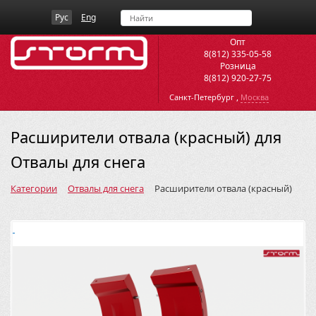
Рус
Eng
Опт
8(812) 335-05-58
Розница
8(812) 920-27-75
,
Санкт-Петербург
Москва
Расширители отвала (красный) для
Отвалы для снега
Категории
Отвалы для снега
Расширители отвала (красный)