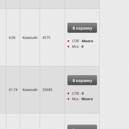
В корзину
4,96
Kawasaki
4575
СПб -
Много
Мск -
0
В корзину
41.74
Kawasaki
35685
СПб -
0
Мск -
Много