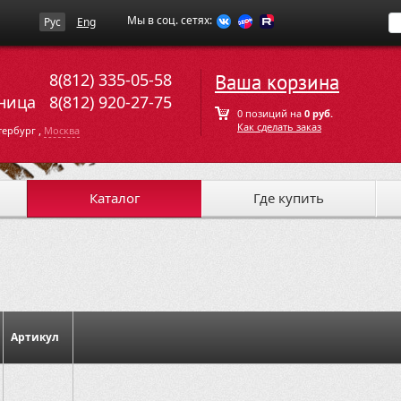
Мы в соц. сетях:
Рус
Eng
8(812) 335-05-58
Ваша корзина
ница
8(812) 920-27-75
0 позиций на
0 руб.
Как сделать заказ
,
тербург
Москва
Каталог
Где купить
Артикул