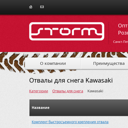
Опт
Роз
Санкт-Пе
О компании
Преимущества
Отвалы для снега Kawasaki
Категории
Отвалы для снега
Kawasaki
Название
Комплект быстросъемного крепления отвала