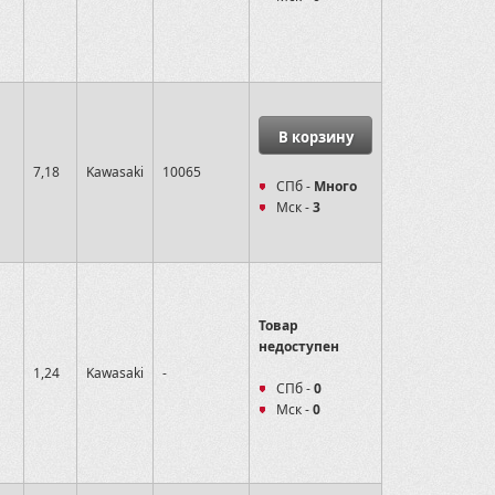
В корзину
7,18
Kawasaki
10065
СПб -
Много
Мск -
3
Товар
недоступен
и
1,24
Kawasaki
-
СПб -
0
Мск -
0