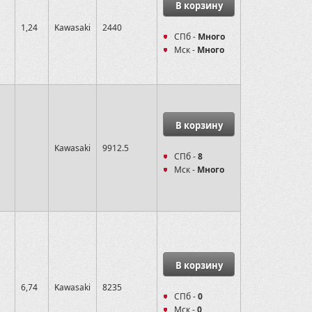
В корзину
и
1,24
Kawasaki
2440
СПб -
Много
Мск -
Много
В корзину
Kawasaki
9912.5
СПб -
8
Мск -
Много
В корзину
6,74
Kawasaki
8235
СПб -
0
Мск -
0