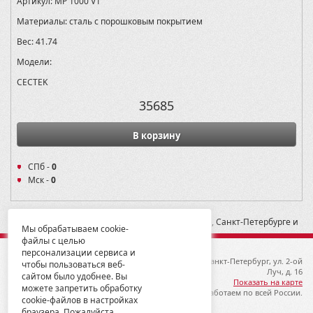
Артикул:
MP 1000 V1
Материалы:
сталь с порошковым покрытием
Вес:
41.74
Модели:
CECTEK
35685
В корзину
СПб -
0
Мск -
0
* -- Рекомендованная розничная цена в Москве, Санкт-Петербурге и
Мы обрабатываем cookie-
Екатеринбурге
файлы с целью
персонализации сервиса и
© 2012-2026 ГК Металлопродукция
192019, Санкт-Петербург, ул. 2-ой
чтобы пользоваться веб-
Луч, д. 16
сайтом было удобнее. Вы
Показать на карте
можете запретить обработку
Мы работаем по всей России.
cookie-файлов в настройках
браузера. Пожалуйста,