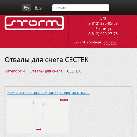
Рус
Eng
Опт
8(812) 335-05-58
Розница
8(812) 920-27-75
,
Санкт-Петербург
Москва
Отвалы для снега CECTEK
Категории
Отвалы для снега
CECTEK
Комплект быстросъемного крепления отвала