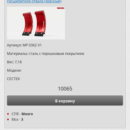
Расширители отвала (красный)
Артикул:
MP 0362 V1
Материалы:
сталь с порошковым покрытием
Вес:
7,18
Модели:
CECTEK
10065
В корзину
СПб -
Много
Мск -
3