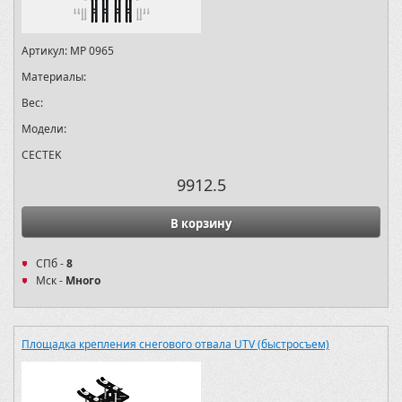
Артикул:
MP 0965
Материалы:
Вес:
Модели:
CECTEK
9912.5
В корзину
СПб -
8
Мск -
Много
Площадка крепления снегового отвала UTV (быстросъем)