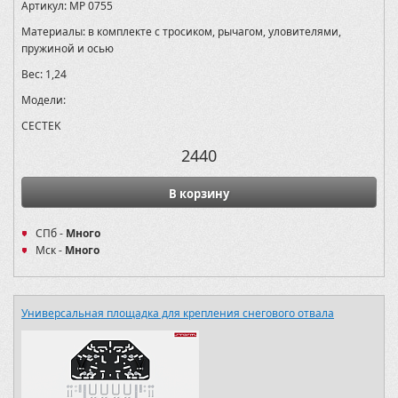
Артикул:
MP 0755
Материалы:
в комплекте с тросиком, рычагом, уловителями,
пружиной и осью
Вес:
1,24
Модели:
CECTEK
2440
В корзину
СПб -
Много
Мск -
Много
Универсальная площадка для крепления снегового отвала