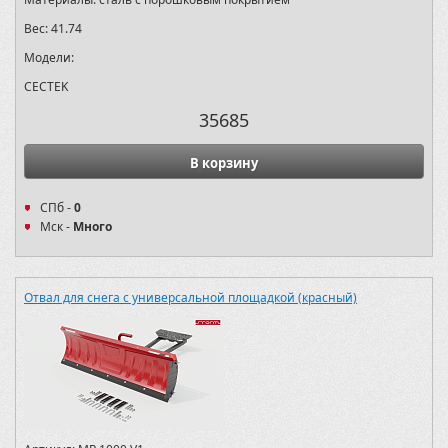
Вес:
41.74
Модели:
CECTEK
35685
В корзину
СПб -
0
Мск -
Много
Отвал для снега с универсальной площадкой (красный)