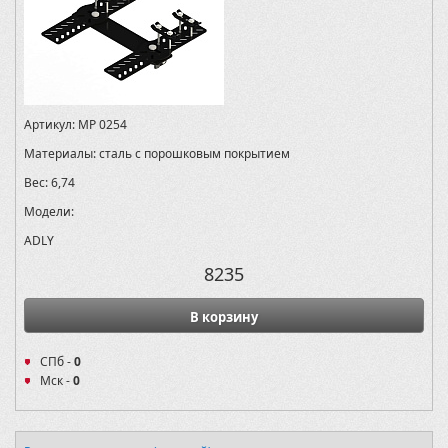
Артикул:
MP 0254
Материалы:
сталь с порошковым покрытием
Вес:
6,74
Модели:
ADLY
8235
В корзину
СПб -
0
Мск -
0