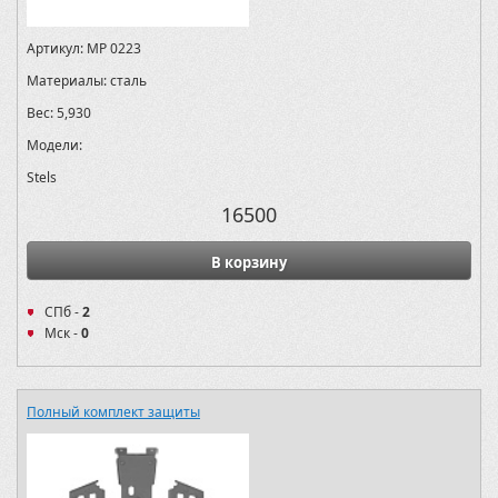
Артикул:
MP 0223
Материалы:
сталь
Вес:
5,930
Модели:
Stels
16500
В корзину
СПб -
2
Мск -
0
Полный комплект защиты