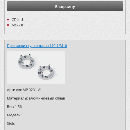
В корзину
СПб -
8
Мск -
0
Проставки ступичные 4х110-1/M10
Артикул:
MP 0231 V1
Материалы:
алюминиевый сплав
Вес:
1,56
Модели:
Stels