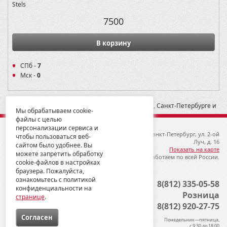
Stels
7500
В корзину
СПб -
7
Мск -
0
* -- Рекомендованная розничная цена в Москве, Санкт-Петербурге и
Мы обрабатываем cookie-
Екатеринбурге
файлы с целью
персонализации сервиса и
© 2012-2026 ГК Металлопродукция
192019, Санкт-Петербург, ул. 2-ой
чтобы пользоваться веб-
Луч, д. 16
сайтом было удобнее. Вы
Показать на карте
можете запретить обработку
Мы работаем по всей России.
cookie-файлов в настройках
браузера. Пожалуйста,
ознакомьтесь с политикой
Опт
8(812) 335-05-58
конфиденциальности на
Розница
странице
.
8(812) 920-27-75
Cогласен
Понедельник—пятница,
с 9:30 до 18:00