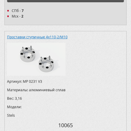
СПб -
7
Мск -
2
Проставки ступичные 4х110-2/M10
Артикул:
MP 0231 V3
Материалы:
алюминиевый сплав
Вес:
3,16
Модели:
Stels
10065