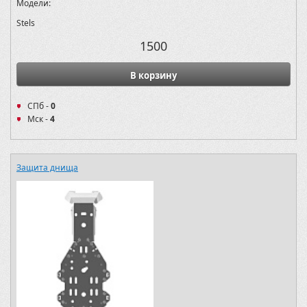
Модели:
Stels
1500
В корзину
СПб -
0
Мск -
4
Защита днища