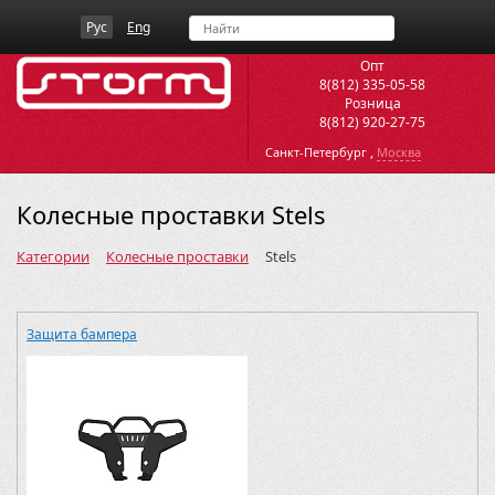
Рус
Eng
Опт
8(812) 335-05-58
Розница
8(812) 920-27-75
,
Санкт-Петербург
Москва
Колесные проставки Stels
Категории
Колесные проставки
Stels
Защита бампера