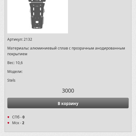
Артикул:
2132
Материалы:
алюминиевый сплав с прозрачным анодированным
покрытием
Вес:
10,6
Модели:
Stels
3000
В корзину
СПб -
0
Мск -
2