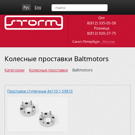
Рус
Eng
Опт
8(812) 335-05-58
Розница
8(812) 920-27-75
,
Санкт-Петербург
Москва
Колесные проставки Baltmotors
Категории
Колесные проставки
Baltmotors
Проставки ступичные 4х110-1,5/M10