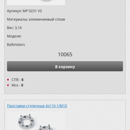
Артикул:
MP 0231 V3
Материалы:
алюминиевый сплав
Вес:
3,16
Модели:
Baltmotors
10065
В корзину
СПб -
8
Мск -
0
Проставки ступичные 4х110-1/M10