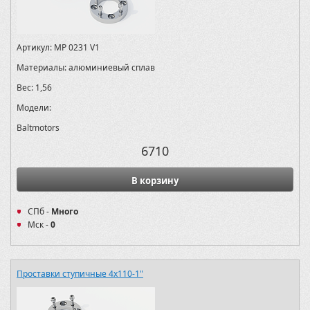
Артикул:
MP 0231 V1
Материалы:
алюминиевый сплав
Вес:
1,56
Модели:
Baltmotors
6710
В корзину
СПб -
Много
Мск -
0
Проставки ступичные 4х110-1"