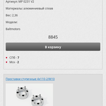
Артикул:
MP 0231 V2
Материалы:
алюминиевый сплав
Вес:
2,36
Модели:
Baltmotors
8845
В корзину
СПб -
7
Мск -
2
Проставки ступичные 4х110-2/M10