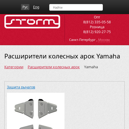
Рус
Eng
Опт
8(812) 335-05-58
Розница
8(812) 920-27-75
,
Санкт-Петербург
Москва
Расширители колесных арок Yamaha
Категории
Расширители колесных арок
Yamaha
Защита рычагов