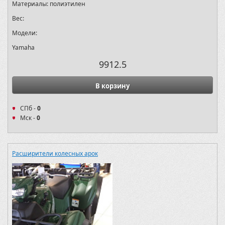
Материалы:
полиэтилен
Вес:
Модели:
Yamaha
9912.5
В корзину
СПб -
0
Мск -
0
Расширители колесных арок