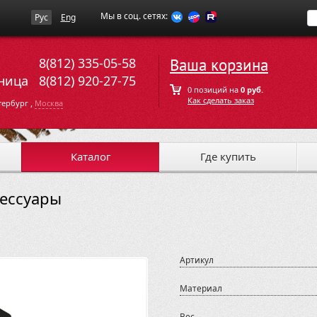
Мы в соц. сетях:
Рус
Eng
8(812) 335-05-58
Ваша корзина
ница
8(812) 920-27-75
0 позиций на
0 руб.
Как сделать заказ
,
тербург
Москва
Каталог
Где купить
сессуары
Артикул
Материал
Вес