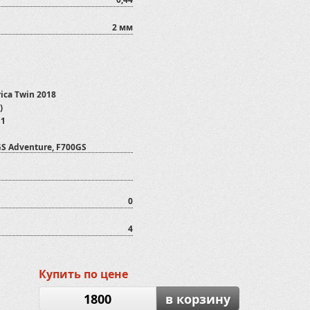
2 мм
ica Twin 2018
)
11
GS Adventure, F700GS
o, G650GS, F650GS, GS Dakar
0
200GS Adventure
4
, 2010-13
a KL250
Купить по цене
уары
1800
в корзину