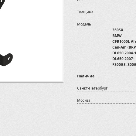
Толщина
Модель
350SX
BMW
CFR1000L Afr
Can-Am (BRP
DL650 2004-
DL650 2007-
F800GS, 800
G650GS Serta
Наличие
Honda
KTM
Kawasaki
Санкт-Петербург
PROGASI
R1200GS, R1
Москва
Spyder
Spyder, 1000
Super Sherp
Suzuki
Мотоаксесс
Мотоциклы