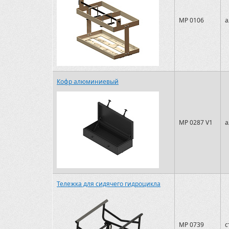
MP 0106
а
Кофр алюминиевый
MP 0287 V1
а
Тележка для сидячего гидроцикла
MP 0739
с