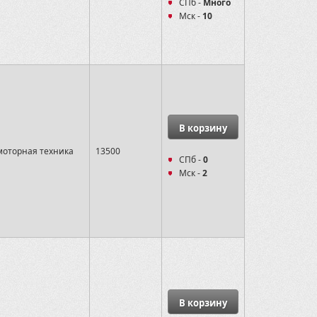
СПб -
Много
Мск -
10
В корзину
оторная техника
13500
СПб -
0
Мск -
2
В корзину