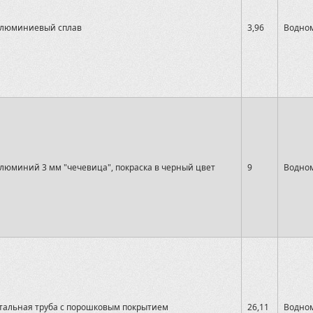
люминиевый сплав
3,96
Водном
люминий 3 мм "чечевица", покраска в черный цвет
9
Водном
тальная труба с порошковым покрытием
26,11
Водном