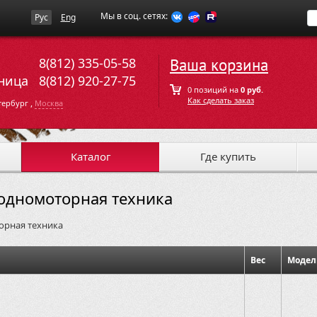
Мы в соц. сетях:
Рус
Eng
8(812) 335-05-58
Ваша корзина
ница
8(812) 920-27-75
0 позиций на
0 руб.
Как сделать заказ
,
тербург
Москва
Каталог
Где купить
одномоторная техника
орная техника
Вес
Модел