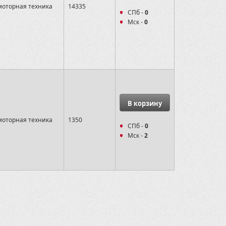
оторная техника
14335
СПб -
0
Мск -
0
В корзину
оторная техника
1350
СПб -
0
Мск -
2