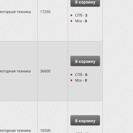
В корзину
оторная техника
17250
СПб -
3
Мск -
0
В корзину
оторная техника
36600
СПб -
0
Мск -
0
В корзину
оторная техника
16500