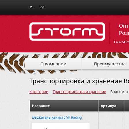
Опт
Роз
Санкт-Пе
О компании
Преимущества
Транспортировка и хранение В
Категории
Транспортировка и хранение
Водномот
Название
Артикул
Держатель канистр VP Racing