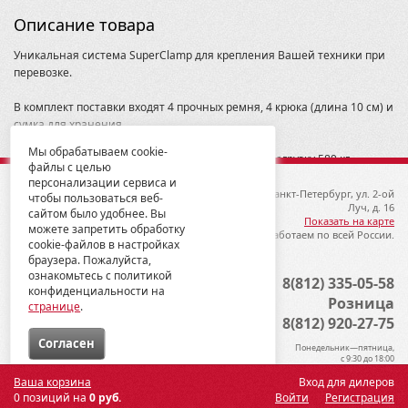
Описание товара
Уникальная система SuperClamp для крепления Вашей техники при
перевозке.
В комплект поставки входят 4 прочных ремня, 4 крюка (длина 10 см) и
сумка для хранения.
Мы обрабатываем cookie-
Каждый ремень имеет номинальную рабочую нагрузку 589 кг.
файлы с целью
персонализации сервиса и
© 2012-2026 ГК Металлопродукция
192019, Санкт-Петербург, ул. 2-ой
чтобы пользоваться веб-
Луч, д. 16
сайтом было удобнее. Вы
Показать на карте
можете запретить обработку
Мы работаем по всей России.
cookie-файлов в настройках
браузера. Пожалуйста,
ознакомьтесь с политикой
Опт
8(812) 335-05-58
конфиденциальности на
Розница
странице
.
8(812) 920-27-75
Cогласен
Понедельник—пятница,
с 9:30 до 18:00
Ваша корзина
Вход для дилеров
0 позиций на
0 руб.
Войти
Регистрация