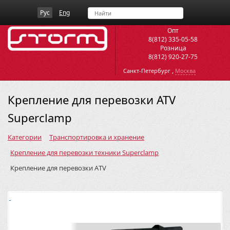
Рус
Eng
Опт
8(812) 335-05-58
Розница
8(812) 920-27-75
,
Санкт-Петербург
Москва
Крепление для перевозки ATV
Superclamp
Категории
Транспортировка и хранение
Крепление для перевозки техники Superclamp
Крепление для перевозки ATV