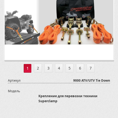
1
2
3
4
5
6
7
Артикул
9000 ATV/UTV Tie Down
Модель
Крепление для перевозки техники
Superclamp