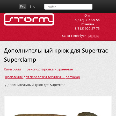
Рус
Eng
Опт
8(812) 335-05-58
Розница
8(812) 920-27-75
,
Санкт-Петербург
Москва
Дополнительный крюк для Supertrac
Superclamp
Категории
Транспортировка и хранение
Крепление для перевозки техники Superclamp
Дополнительный крюк для Supertrac